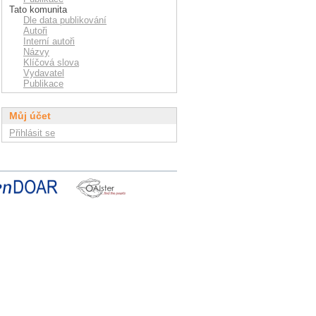
Tato komunita
Dle data publikování
Autoři
Interní autoři
Názvy
Klíčová slova
Vydavatel
Publikace
Můj účet
Přihlásit se