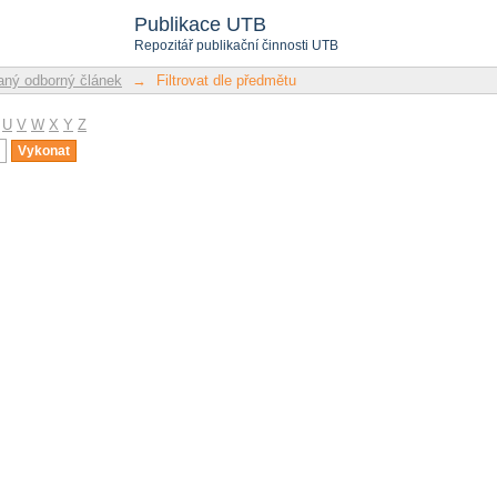
u
Publikace UTB
Repozitář publikační činnosti UTB
ný odborný článek
→
Filtrovat dle předmětu
U
V
W
X
Y
Z