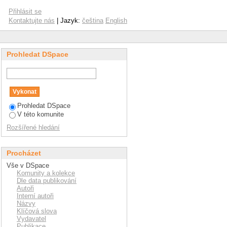
Přihlásit se
Kontaktujte nás
| Jazyk:
čeština
English
Prohledat DSpace
Prohledat DSpace
V této komunite
Rozšířené hledání
Procházet
Vše v DSpace
Komunity a kolekce
Dle data publikování
Autoři
Interní autoři
Názvy
Klíčová slova
Vydavatel
Publikace