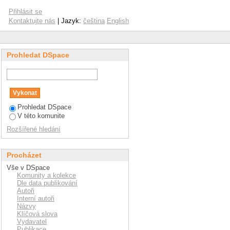
Přihlásit se
Kontaktujte nás
| Jazyk:
čeština
English
Prohledat DSpace
Prohledat DSpace
V této komunite
Rozšířené hledání
Procházet
Vše v DSpace
Komunity a kolekce
Dle data publikování
Autoři
Interní autoři
Názvy
Klíčová slova
Vydavatel
Publikace