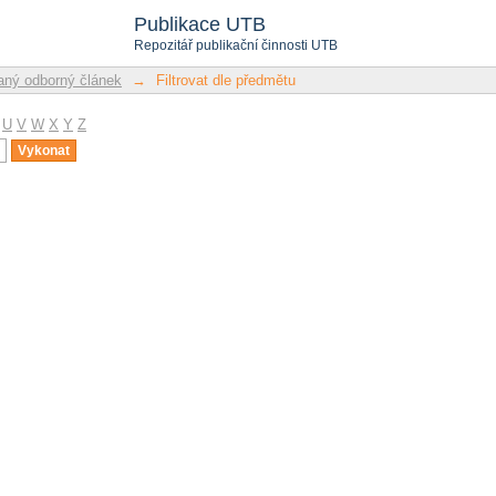
u
Publikace UTB
Repozitář publikační činnosti UTB
ný odborný článek
→
Filtrovat dle předmětu
U
V
W
X
Y
Z