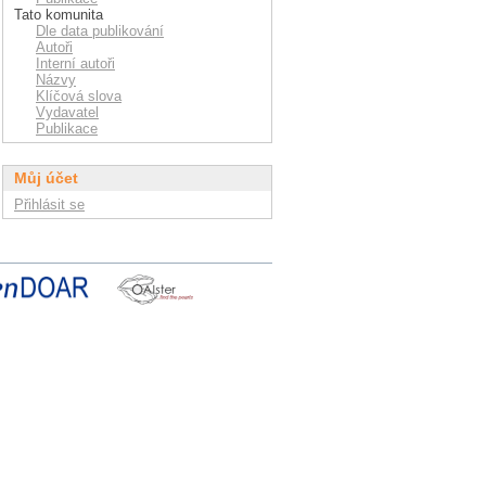
Tato komunita
Dle data publikování
Autoři
Interní autoři
Názvy
Klíčová slova
Vydavatel
Publikace
Můj účet
Přihlásit se