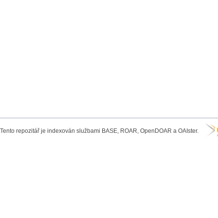
Tento repozitář je indexován službami BASE, ROAR, OpenDOAR a OAIster.