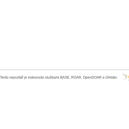
Tento repozitář je indexován službami BASE, ROAR, OpenDOAR a OAIster.