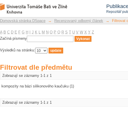
Filtrovat dle předmětu
Repozitář DSpace/Manakin
Publikac
Repozitář pub
Domovská stránka DSpace
→
Recenzovaný odborný článek
→
Filtrovat
A
B
C
D
E
F
G
H
I
J
K
L
M
N
O
P
Q
R
S
T
U
V
W
X
Y
Z
Začíná písmeny
Výsledků na stránku:
Filtrovat dle předmětu
Zobrazují se záznamy 1-1 z 1
kompozity na bázi silikonového kaučuku (1)
Zobrazují se záznamy 1-1 z 1