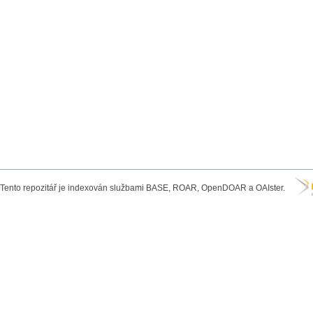
Tento repozitář je indexován službami BASE, ROAR, OpenDOAR a OAIster.