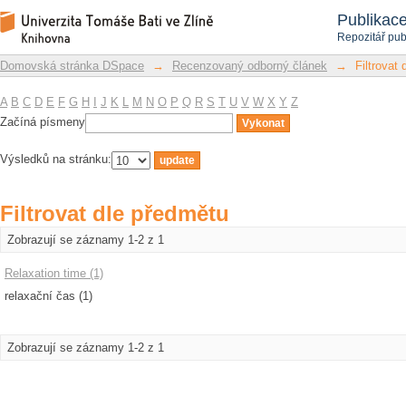
Filtrovat dle předmětu
Repozitář DSpace/Manakin
Publikac
Repozitář pub
Domovská stránka DSpace
→
Recenzovaný odborný článek
→
Filtrovat
A
B
C
D
E
F
G
H
I
J
K
L
M
N
O
P
Q
R
S
T
U
V
W
X
Y
Z
Začíná písmeny
Výsledků na stránku:
Filtrovat dle předmětu
Zobrazují se záznamy 1-2 z 1
Relaxation time (1)
relaxační čas (1)
Zobrazují se záznamy 1-2 z 1