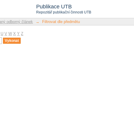
u
Publikace UTB
Repozitář publikační činnosti UTB
ný odborný článek
→
Filtrovat dle předmětu
U
V
W
X
Y
Z