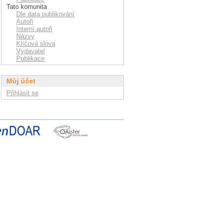
Tato komunita
Dle data publikování
Autoři
Interní autoři
Názvy
Klíčová slova
Vydavatel
Publikace
Můj účet
Přihlásit se