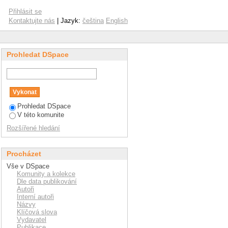
Přihlásit se
Kontaktujte nás
| Jazyk:
čeština
English
Prohledat DSpace
Prohledat DSpace
V této komunite
Rozšířené hledání
Procházet
Vše v DSpace
Komunity a kolekce
Dle data publikování
Autoři
Interní autoři
Názvy
Klíčová slova
Vydavatel
Publikace