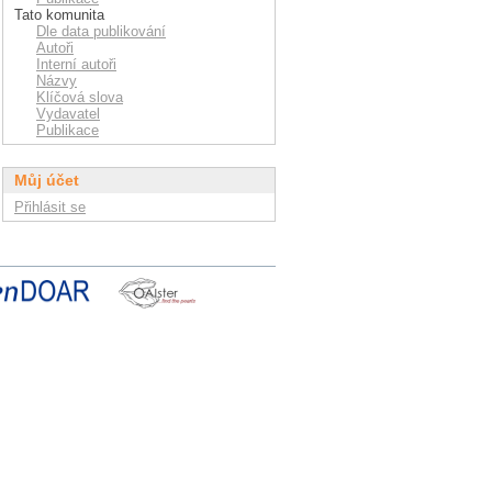
Tato komunita
Dle data publikování
Autoři
Interní autoři
Názvy
Klíčová slova
Vydavatel
Publikace
Můj účet
Přihlásit se