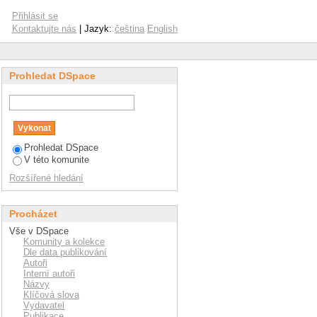
Přihlásit se
Kontaktujte nás
| Jazyk:
čeština
English
Prohledat DSpace
Prohledat DSpace
V této komunite
Rozšířené hledání
Procházet
Vše v DSpace
Komunity a kolekce
Dle data publikování
Autoři
Interní autoři
Názvy
Klíčová slova
Vydavatel
Publikace