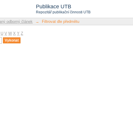
u
Publikace UTB
Repozitář publikační činnosti UTB
ný odborný článek
→
Filtrovat dle předmětu
U
V
W
X
Y
Z