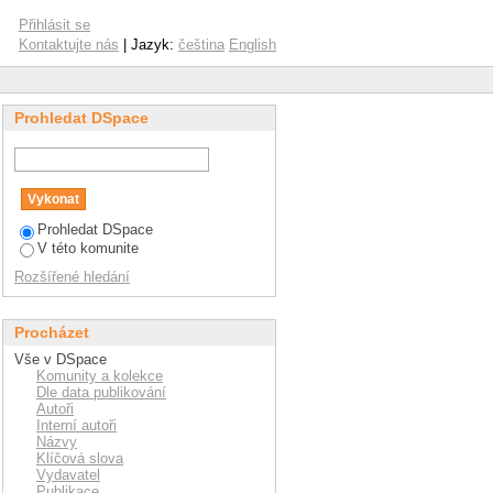
Přihlásit se
Kontaktujte nás
| Jazyk:
čeština
English
Prohledat DSpace
Prohledat DSpace
V této komunite
Rozšířené hledání
Procházet
Vše v DSpace
Komunity a kolekce
Dle data publikování
Autoři
Interní autoři
Názvy
Klíčová slova
Vydavatel
Publikace