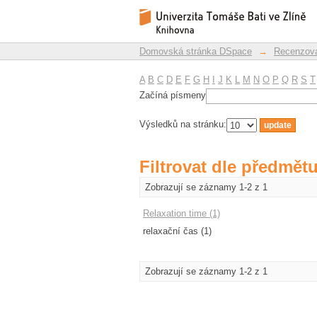
Filtrovat dle předmět
Repozitář DSpace/Manakin
Domovská stránka DSpace
→
Recenzova
A
B
C
D
E
F
G
H
I
J
K
L
M
N
O
P
Q
R
S
T
Začíná písmeny
Výsledků na stránku:
Filtrovat dle předmět
Zobrazují se záznamy 1-2 z 1
Relaxation time (1)
relaxační čas (1)
Zobrazují se záznamy 1-2 z 1