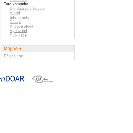
Tato komunita
Dle data publikování
Autoři
Interní autoři
Názvy
Klíčová slova
Vydavatel
Publikace
Můj účet
Přihlásit se