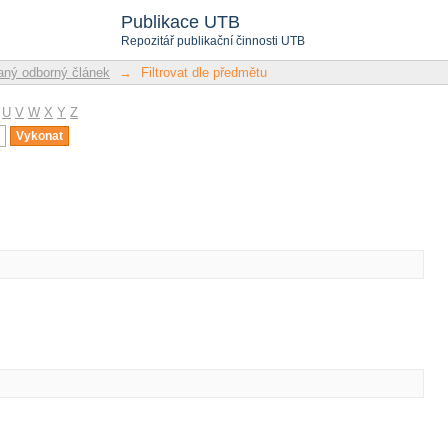
u
Publikace UTB
Repozitář publikační činnosti UTB
ný odborný článek
→
Filtrovat dle předmětu
U
V
W
X
Y
Z
u