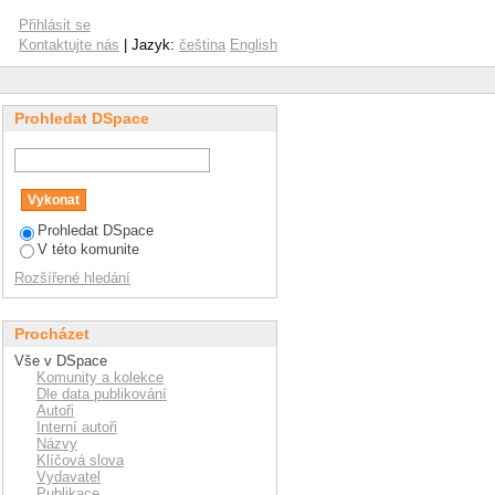
Přihlásit se
Kontaktujte nás
| Jazyk:
čeština
English
Prohledat DSpace
Prohledat DSpace
V této komunite
Rozšířené hledání
Procházet
Vše v DSpace
Komunity a kolekce
Dle data publikování
Autoři
Interní autoři
Názvy
Klíčová slova
Vydavatel
Publikace