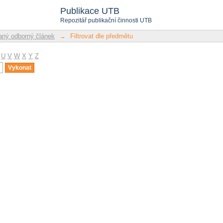
u
Publikace UTB
Repozitář publikační činnosti UTB
ný odborný článek
→
Filtrovat dle předmětu
U
V
W
X
Y
Z