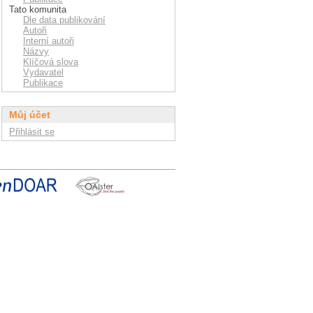
Tato komunita
Dle data publikování
Autoři
Interní autoři
Názvy
Klíčová slova
Vydavatel
Publikace
Můj účet
Přihlásit se