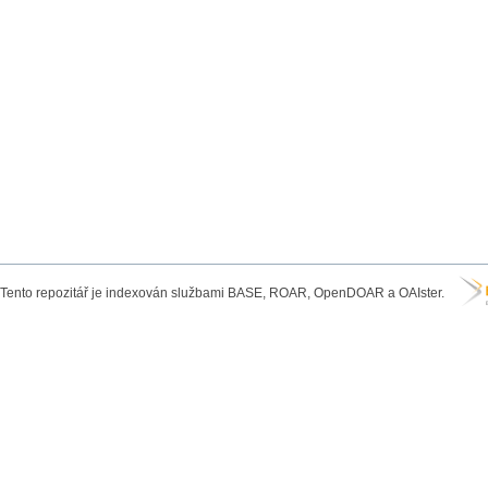
Tento repozitář je indexován službami BASE, ROAR, OpenDOAR a OAIster.