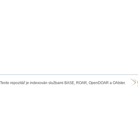
Tento repozitář je indexován službami BASE, ROAR, OpenDOAR a OAIster.