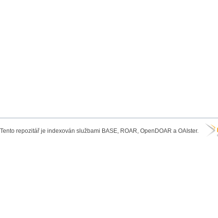
Tento repozitář je indexován službami BASE, ROAR, OpenDOAR a OAIster.