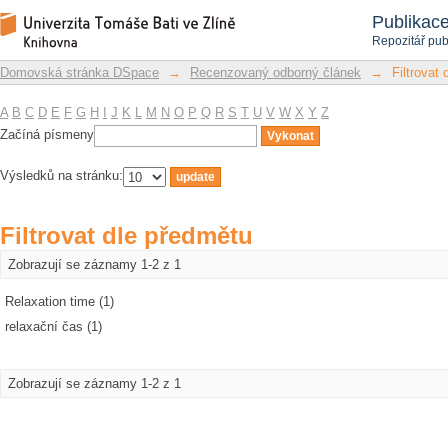
Filtrovat dle předmětu
Repozitář DSpace/Manakin
Publikac
Repozitář pub
Domovská stránka DSpace
→
Recenzovaný odborný článek
→
Filtrovat
A
B
C
D
E
F
G
H
I
J
K
L
M
N
O
P
Q
R
S
T
U
V
W
X
Y
Z
Začíná písmeny
Výsledků na stránku:
Filtrovat dle předmětu
Zobrazují se záznamy 1-2 z 1
Relaxation time (1)
relaxační čas (1)
Zobrazují se záznamy 1-2 z 1