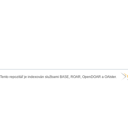
Tento repozitář je indexován službami BASE, ROAR, OpenDOAR a OAIster.