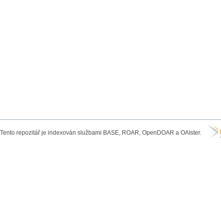
Tento repozitář je indexován službami BASE, ROAR, OpenDOAR a OAIster.