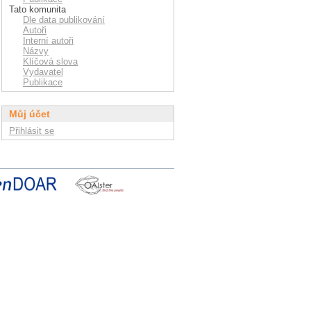
Tato komunita
Dle data publikování
Autoři
Interní autoři
Názvy
Klíčová slova
Vydavatel
Publikace
Můj účet
Přihlásit se