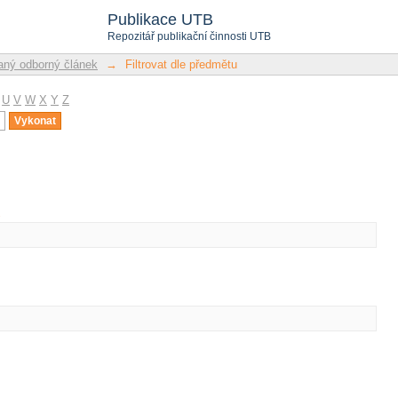
u
Publikace UTB
Repozitář publikační činnosti UTB
ný odborný článek
→
Filtrovat dle předmětu
U
V
W
X
Y
Z
u