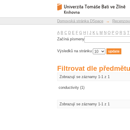
Filtrovat dle předmět
Repozitář DSpace/Manakin
Domovská stránka DSpace
→
Recenzova
A
B
C
D
E
F
G
H
I
J
K
L
M
N
O
P
Q
R
S
T
Začíná písmeny
Výsledků na stránku:
Filtrovat dle předmět
Zobrazují se záznamy 1-1 z 1
conductivity (1)
Zobrazují se záznamy 1-1 z 1