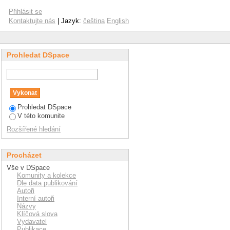
Přihlásit se
Kontaktujte nás
| Jazyk:
čeština
English
Prohledat DSpace
Prohledat DSpace
V této komunite
Rozšířené hledání
Procházet
Vše v DSpace
Komunity a kolekce
Dle data publikování
Autoři
Interní autoři
Názvy
Klíčová slova
Vydavatel
Publikace