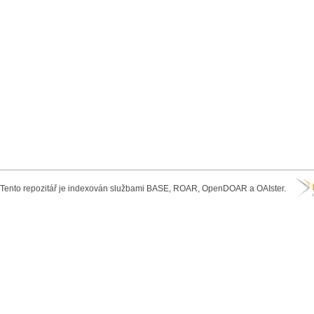
Tento repozitář je indexován službami BASE, ROAR, OpenDOAR a OAIster.