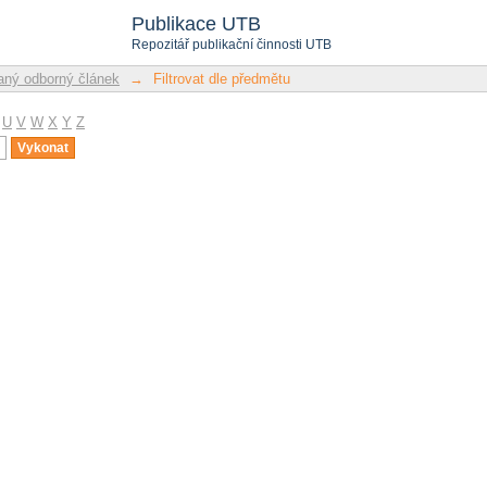
u
Publikace UTB
Repozitář publikační činnosti UTB
ný odborný článek
→
Filtrovat dle předmětu
U
V
W
X
Y
Z