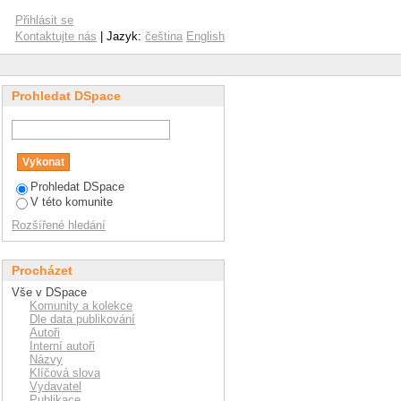
Přihlásit se
Kontaktujte nás
| Jazyk:
čeština
English
Prohledat DSpace
Prohledat DSpace
V této komunite
Rozšířené hledání
Procházet
Vše v DSpace
Komunity a kolekce
Dle data publikování
Autoři
Interní autoři
Názvy
Klíčová slova
Vydavatel
Publikace