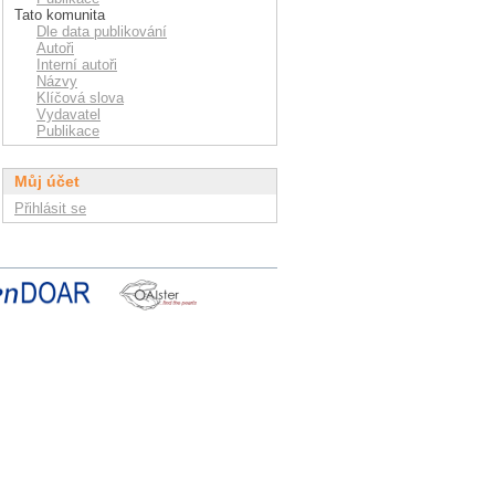
Tato komunita
Dle data publikování
Autoři
Interní autoři
Názvy
Klíčová slova
Vydavatel
Publikace
Můj účet
Přihlásit se