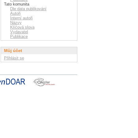
Tato komunita
Dle data publikování
Autoři
Interní autoři
Názvy
Klíčová slova
Vydavatel
Publikace
Můj účet
Přihlásit se