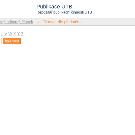
u
Publikace UTB
Repozitář publikační činnosti UTB
ný odborný článek
→
Filtrovat dle předmětu
U
V
W
X
Y
Z