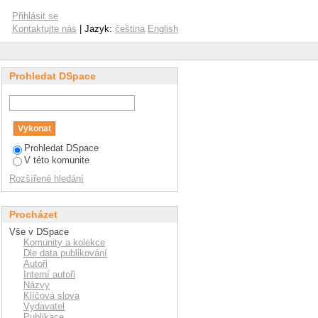
Přihlásit se
Kontaktujte nás
| Jazyk:
čeština
English
Prohledat DSpace
Prohledat DSpace
V této komunite
Rozšířené hledání
Procházet
Vše v DSpace
Komunity a kolekce
Dle data publikování
Autoři
Interní autoři
Názvy
Klíčová slova
Vydavatel
Publikace