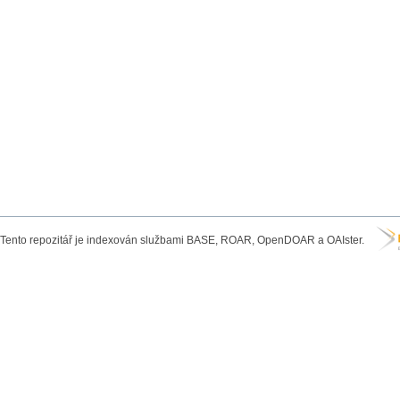
Tento repozitář je indexován službami BASE, ROAR, OpenDOAR a OAIster.