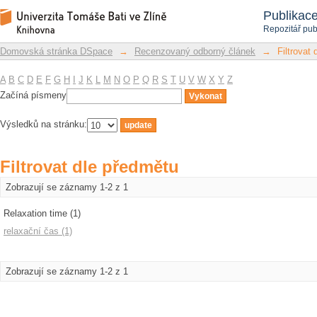
Filtrovat dle předmětu
Repozitář DSpace/Manakin
Publikac
Repozitář pub
Domovská stránka DSpace
→
Recenzovaný odborný článek
→
Filtrovat
A
B
C
D
E
F
G
H
I
J
K
L
M
N
O
P
Q
R
S
T
U
V
W
X
Y
Z
Začíná písmeny
Výsledků na stránku:
Filtrovat dle předmětu
Zobrazují se záznamy 1-2 z 1
Relaxation time (1)
relaxační čas (1)
Zobrazují se záznamy 1-2 z 1