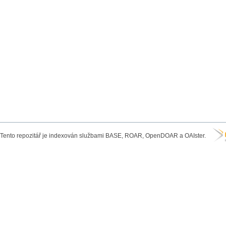
Tento repozitář je indexován službami BASE, ROAR, OpenDOAR a OAIster.