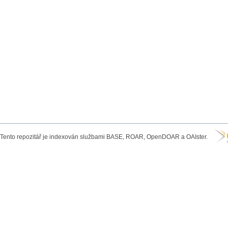
Tento repozitář je indexován službami BASE, ROAR, OpenDOAR a OAIster.