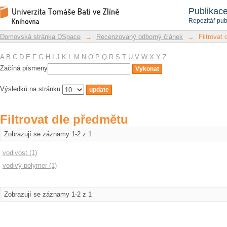
Filtrovat dle předmětu
Repozitář DSpace/Manakin
Publikac
Repozitář pub
Domovská stránka DSpace
→
Recenzovaný odborný článek
→
Filtrovat
A
B
C
D
E
F
G
H
I
J
K
L
M
N
O
P
Q
R
S
T
U
V
W
X
Y
Z
Začíná písmeny
Výsledků na stránku:
Filtrovat dle předmětu
Zobrazují se záznamy 1-2 z 1
vodivost (1)
vodivý polymer (1)
Zobrazují se záznamy 1-2 z 1