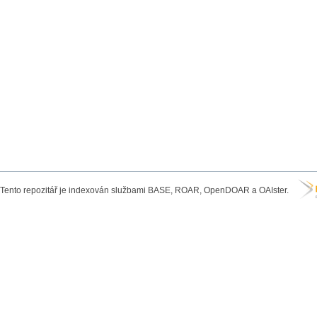
Tento repozitář je indexován službami BASE, ROAR, OpenDOAR a OAIster.