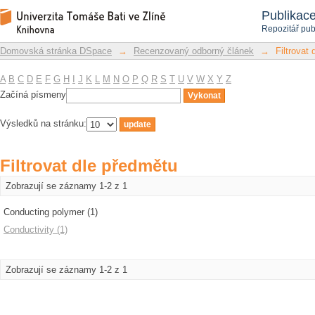
Filtrovat dle předmětu
Repozitář DSpace/Manakin
Publikac
Repozitář pub
Domovská stránka DSpace
→
Recenzovaný odborný článek
→
Filtrovat
A
B
C
D
E
F
G
H
I
J
K
L
M
N
O
P
Q
R
S
T
U
V
W
X
Y
Z
Začíná písmeny
Výsledků na stránku:
Filtrovat dle předmětu
Zobrazují se záznamy 1-2 z 1
Conducting polymer (1)
Conductivity (1)
Zobrazují se záznamy 1-2 z 1