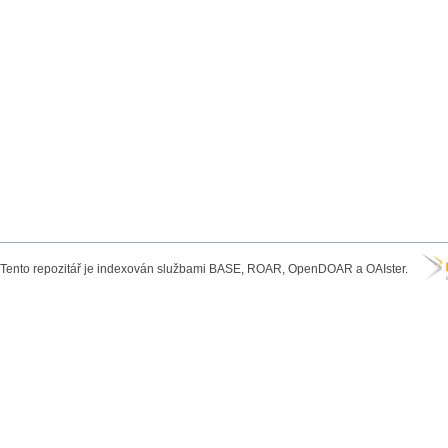
Tento repozitář je indexován službami BASE, ROAR, OpenDOAR a OAIster.