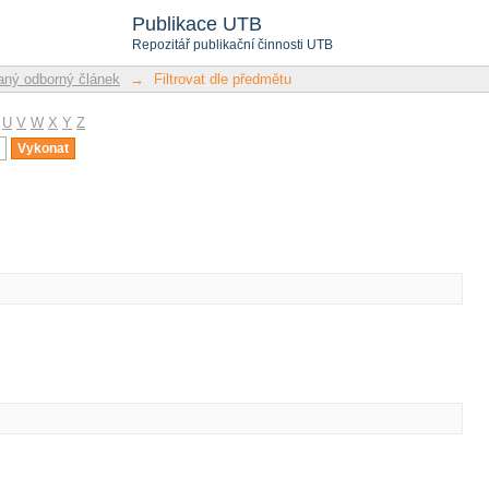
u
Publikace UTB
Repozitář publikační činnosti UTB
ný odborný článek
→
Filtrovat dle předmětu
U
V
W
X
Y
Z
u