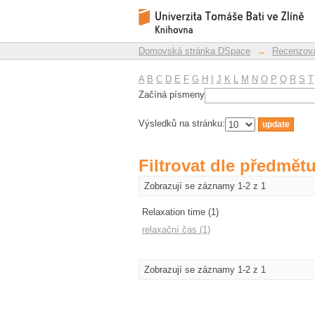
Filtrovat dle předmět
Repozitář DSpace/Manakin
Domovská stránka DSpace
→
Recenzova
A
B
C
D
E
F
G
H
I
J
K
L
M
N
O
P
Q
R
S
T
Začíná písmeny
Výsledků na stránku:
Filtrovat dle předmět
Zobrazují se záznamy 1-2 z 1
Relaxation time (1)
relaxační čas (1)
Zobrazují se záznamy 1-2 z 1