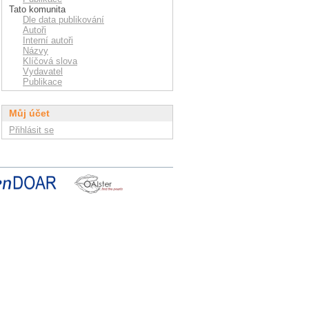
Tato komunita
Dle data publikování
Autoři
Interní autoři
Názvy
Klíčová slova
Vydavatel
Publikace
Můj účet
Přihlásit se