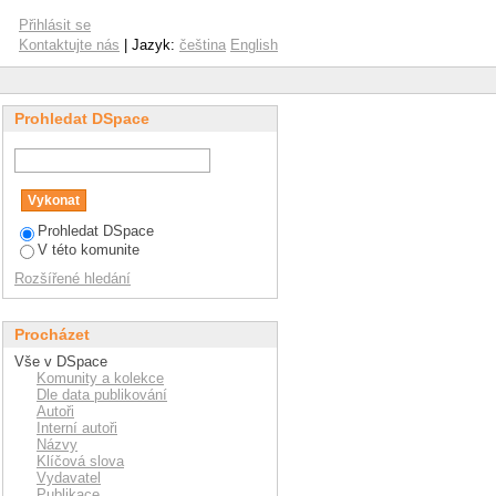
Přihlásit se
Kontaktujte nás
| Jazyk:
čeština
English
Prohledat DSpace
Prohledat DSpace
V této komunite
Rozšířené hledání
Procházet
Vše v DSpace
Komunity a kolekce
Dle data publikování
Autoři
Interní autoři
Názvy
Klíčová slova
Vydavatel
Publikace