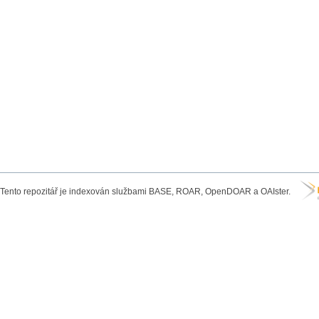
Tento repozitář je indexován službami BASE, ROAR, OpenDOAR a OAIster.