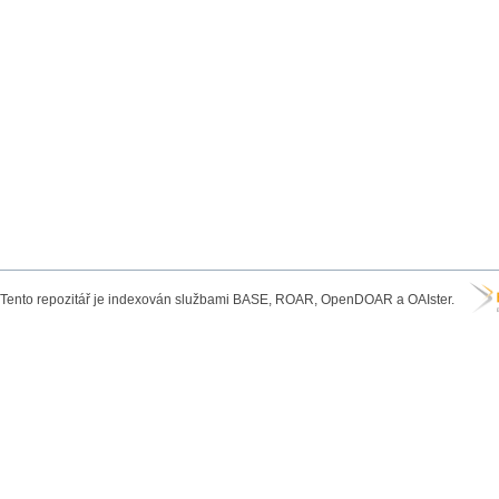
Tento repozitář je indexován službami BASE, ROAR, OpenDOAR a OAIster.