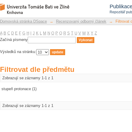
Filtrovat dle předmětu
Repozitář DSpace/Manakin
Publikac
Repozitář pub
Domovská stránka DSpace
→
Recenzovaný odborný článek
→
Filtrovat
A
B
C
D
E
F
G
H
I
J
K
L
M
N
O
P
Q
R
S
T
U
V
W
X
Y
Z
Začíná písmeny
Výsledků na stránku:
Filtrovat dle předmětu
Zobrazují se záznamy 1-1 z 1
stupeň protonace (1)
Zobrazují se záznamy 1-1 z 1