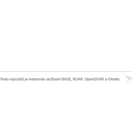
Tento repozitář je indexován službami BASE, ROAR, OpenDOAR a OAIster.