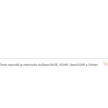
Tento repozitář je indexován službami BASE, ROAR, OpenDOAR a OAIster.