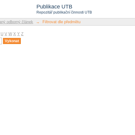
u
Publikace UTB
Repozitář publikační činnosti UTB
ný odborný článek
→
Filtrovat dle předmětu
U
V
W
X
Y
Z