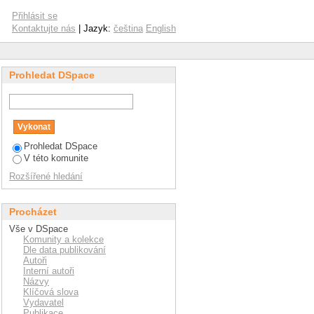
Přihlásit se
Kontaktujte nás
| Jazyk:
čeština
English
Prohledat DSpace
Prohledat DSpace
V této komunite
Rozšířené hledání
Procházet
Vše v DSpace
Komunity a kolekce
Dle data publikování
Autoři
Interní autoři
Názvy
Klíčová slova
Vydavatel
Publikace