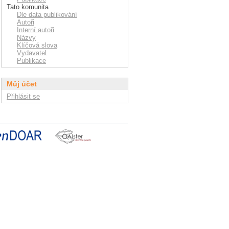
Tato komunita
Dle data publikování
Autoři
Interní autoři
Názvy
Klíčová slova
Vydavatel
Publikace
Můj účet
Přihlásit se