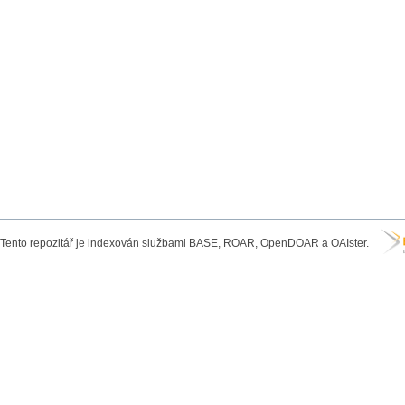
Tento repozitář je indexován službami BASE, ROAR, OpenDOAR a OAIster.