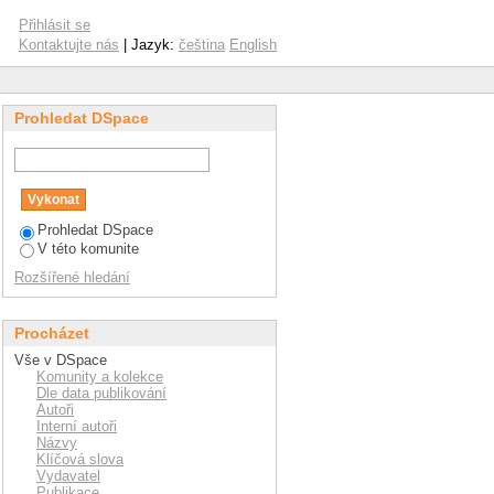
Přihlásit se
Kontaktujte nás
| Jazyk:
čeština
English
Prohledat DSpace
Prohledat DSpace
V této komunite
Rozšířené hledání
Procházet
Vše v DSpace
Komunity a kolekce
Dle data publikování
Autoři
Interní autoři
Názvy
Klíčová slova
Vydavatel
Publikace