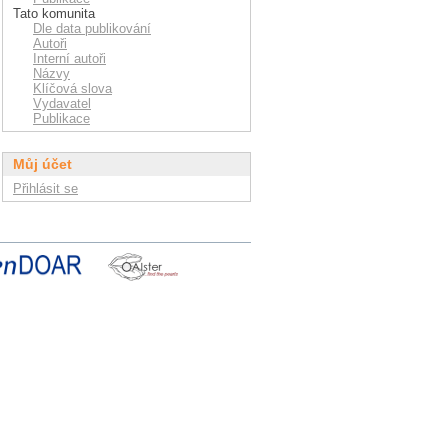
Tato komunita
Dle data publikování
Autoři
Interní autoři
Názvy
Klíčová slova
Vydavatel
Publikace
Můj účet
Přihlásit se