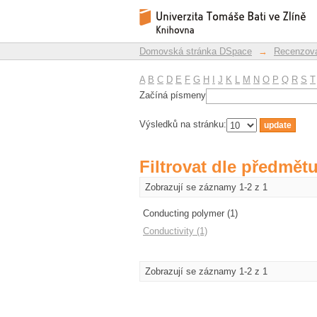
Filtrovat dle předmět
Repozitář DSpace/Manakin
Domovská stránka DSpace
→
Recenzova
A
B
C
D
E
F
G
H
I
J
K
L
M
N
O
P
Q
R
S
T
Začíná písmeny
Výsledků na stránku:
Filtrovat dle předmět
Zobrazují se záznamy 1-2 z 1
Conducting polymer (1)
Conductivity (1)
Zobrazují se záznamy 1-2 z 1