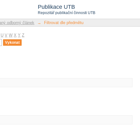
u
Publikace UTB
Repozitář publikační činnosti UTB
ný odborný článek
→
Filtrovat dle předmětu
U
V
W
X
Y
Z
u