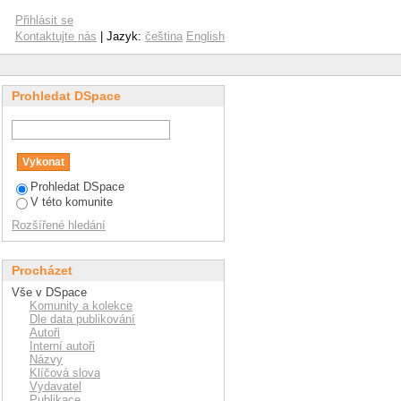
Přihlásit se
Kontaktujte nás
| Jazyk:
čeština
English
Prohledat DSpace
Prohledat DSpace
V této komunite
Rozšířené hledání
Procházet
Vše v DSpace
Komunity a kolekce
Dle data publikování
Autoři
Interní autoři
Názvy
Klíčová slova
Vydavatel
Publikace