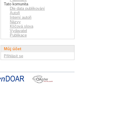
Tato komunita
Dle data publikování
Autoři
Interní autoři
Názvy
Klíčová slova
Vydavatel
Publikace
Můj účet
Přihlásit se