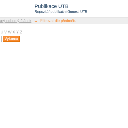
u
Publikace UTB
Repozitář publikační činnosti UTB
ný odborný článek
→
Filtrovat dle předmětu
U
V
W
X
Y
Z