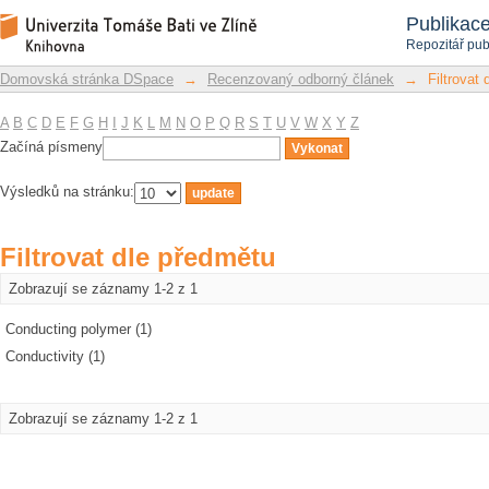
Filtrovat dle předmětu
Repozitář DSpace/Manakin
Publikac
Repozitář pub
Domovská stránka DSpace
→
Recenzovaný odborný článek
→
Filtrovat
A
B
C
D
E
F
G
H
I
J
K
L
M
N
O
P
Q
R
S
T
U
V
W
X
Y
Z
Začíná písmeny
Výsledků na stránku:
Filtrovat dle předmětu
Zobrazují se záznamy 1-2 z 1
Conducting polymer (1)
Conductivity (1)
Zobrazují se záznamy 1-2 z 1