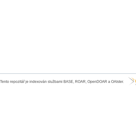
Tento repozitář je indexován službami BASE, ROAR, OpenDOAR a OAIster.