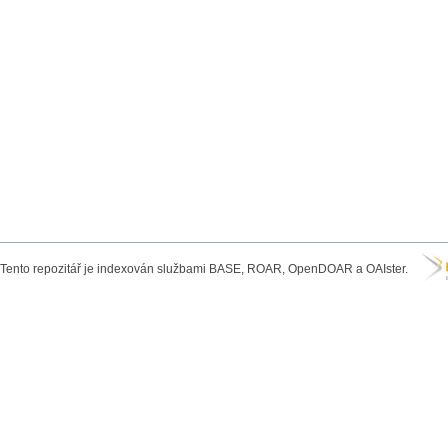
Tento repozitář je indexován službami BASE, ROAR, OpenDOAR a OAIster.