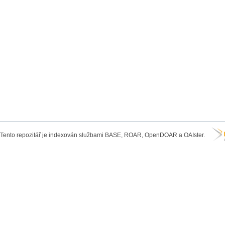
Tento repozitář je indexován službami BASE, ROAR, OpenDOAR a OAIster.