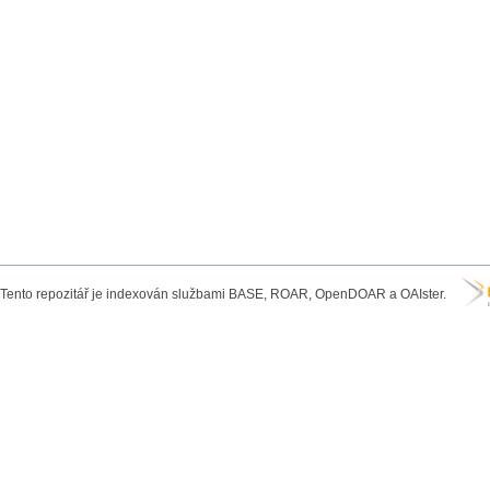
Tento repozitář je indexován službami BASE, ROAR, OpenDOAR a OAIster.