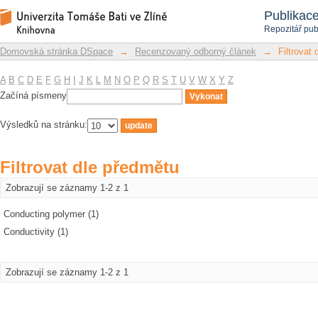
Filtrovat dle předmětu
Repozitář DSpace/Manakin
Publikac
Repozitář pub
Domovská stránka DSpace
→
Recenzovaný odborný článek
→
Filtrovat
A
B
C
D
E
F
G
H
I
J
K
L
M
N
O
P
Q
R
S
T
U
V
W
X
Y
Z
Začíná písmeny
Výsledků na stránku:
Filtrovat dle předmětu
Zobrazují se záznamy 1-2 z 1
Conducting polymer (1)
Conductivity (1)
Zobrazují se záznamy 1-2 z 1