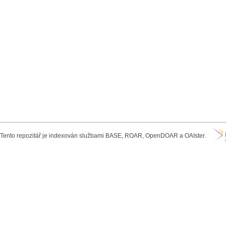
Tento repozitář je indexován službami BASE, ROAR, OpenDOAR a OAIster.