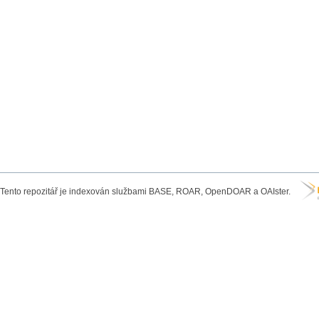
Tento repozitář je indexován službami BASE, ROAR, OpenDOAR a OAIster.