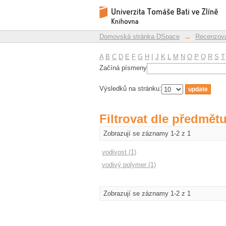
Filtrovat dle předmět
Repozitář DSpace/Manakin
Domovská stránka DSpace
→
Recenzova
A
B
C
D
E
F
G
H
I
J
K
L
M
N
O
P
Q
R
S
T
Začíná písmeny
Výsledků na stránku:
Filtrovat dle předmět
Zobrazují se záznamy 1-2 z 1
vodivost (1)
vodivý polymer (1)
Zobrazují se záznamy 1-2 z 1