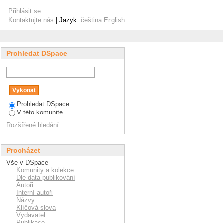
Přihlásit se
Kontaktujte nás
| Jazyk:
čeština
English
Prohledat DSpace
Prohledat DSpace
V této komunite
Rozšířené hledání
Procházet
Vše v DSpace
Komunity a kolekce
Dle data publikování
Autoři
Interní autoři
Názvy
Klíčová slova
Vydavatel
Publikace