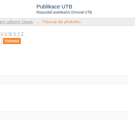
u
Publikace UTB
Repozitář publikační činnosti UTB
ný odborný článek
→
Filtrovat dle předmětu
U
V
W
X
Y
Z
u