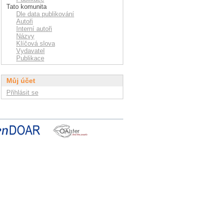
Tato komunita
Dle data publikování
Autoři
Interní autoři
Názvy
Klíčová slova
Vydavatel
Publikace
Můj účet
Přihlásit se