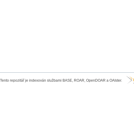
Tento repozitář je indexován službami BASE, ROAR, OpenDOAR a OAIster.