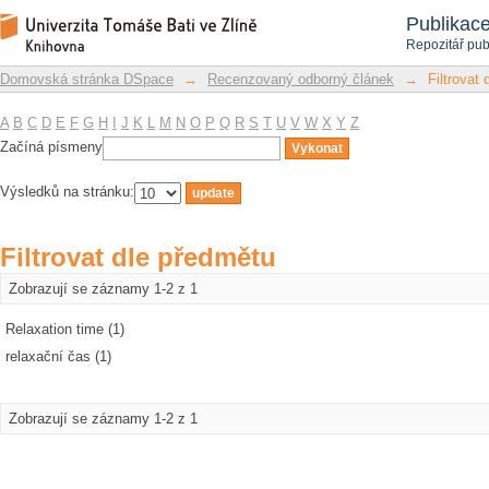
Filtrovat dle předmětu
Repozitář DSpace/Manakin
Publikac
Repozitář pub
Domovská stránka DSpace
→
Recenzovaný odborný článek
→
Filtrovat
A
B
C
D
E
F
G
H
I
J
K
L
M
N
O
P
Q
R
S
T
U
V
W
X
Y
Z
Začíná písmeny
Výsledků na stránku:
Filtrovat dle předmětu
Zobrazují se záznamy 1-2 z 1
Relaxation time (1)
relaxační čas (1)
Zobrazují se záznamy 1-2 z 1