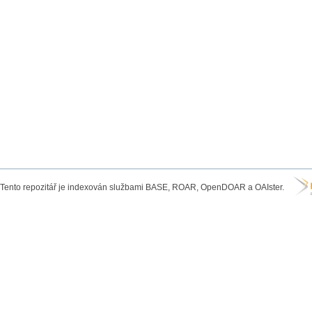
Tento repozitář je indexován službami BASE, ROAR, OpenDOAR a OAIster.