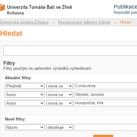
Hledat
Repozitář DSpace/Manakin
Publikac
Repozitář pub
Domovská stránka DSpace
→
Recenzovaný odborný článek
→
Hledat
Hledat
Filtry
Filtry použijte na upřesnění výsledků vyhledávání.
Aktuální filtry:
Nové filtry: