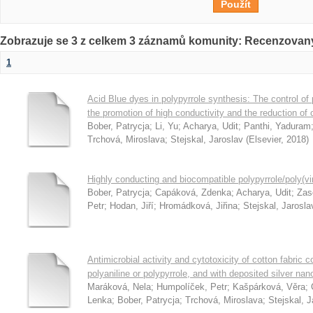
Zobrazuje se 3 z celkem 3 záznamů komunity: Recenzovan
1
Acid Blue dyes in polypyrrole synthesis: The control o
the promotion of high conductivity and the reduction of 
Bober, Patrycja
;
Li, Yu
;
Acharya, Udit
;
Panthi, Yaduram
Trchová, Miroslava
;
Stejskal, Jaroslav
(
Elsevier
,
2018
)
Highly conducting and biocompatible polypyrrole/poly(vi
Bober, Patrycja
;
Capáková, Zdenka
;
Acharya, Udit
;
Zas
Petr
;
Hodan, Jiří
;
Hromádková, Jiřina
;
Stejskal, Jarosla
Antimicrobial activity and cytotoxicity of cotton fabric
polyaniline or polypyrrole, and with deposited silver nan
Maráková, Nela
;
Humpolíček, Petr
;
Kašpárková, Věra
;
Lenka
;
Bober, Patrycja
;
Trchová, Miroslava
;
Stejskal, J