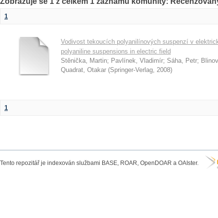
Zobrazuje se 1 z celkem 1 záznamů komunity: Recenzovan
1
Vodivost tekoucích polyanilínových suspenzí v elektrick
polyaniline suspensions in electric field
Stěnička, Martin
;
Pavlínek, Vladimír
;
Sáha, Petr
;
Blinov
Quadrat, Otakar
(
Springer-Verlag
,
2008
)
1
Tento repozitář je indexován službami BASE, ROAR, OpenDOAR a OAIster.