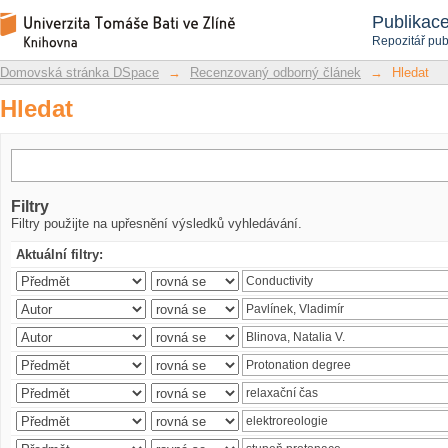
Hledat
Repozitář DSpace/Manakin
Publikac
Repozitář pub
Domovská stránka DSpace
→
Recenzovaný odborný článek
→
Hledat
Hledat
Filtry
Filtry použijte na upřesnění výsledků vyhledávání.
Aktuální filtry: