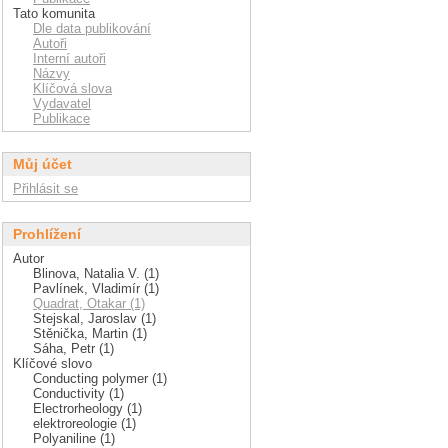
Tato komunita
Dle data publikování
Autoři
Interní autoři
Názvy
Klíčová slova
Vydavatel
Publikace
Můj účet
Přihlásit se
Prohlížení
Autor
Blinova, Natalia V. (1)
Pavlínek, Vladimír (1)
Quadrat, Otakar (1)
Stejskal, Jaroslav (1)
Stěnička, Martin (1)
Sáha, Petr (1)
Klíčové slovo
Conducting polymer (1)
Conductivity (1)
Electrorheology (1)
elektroreologie (1)
Polyaniline (1)