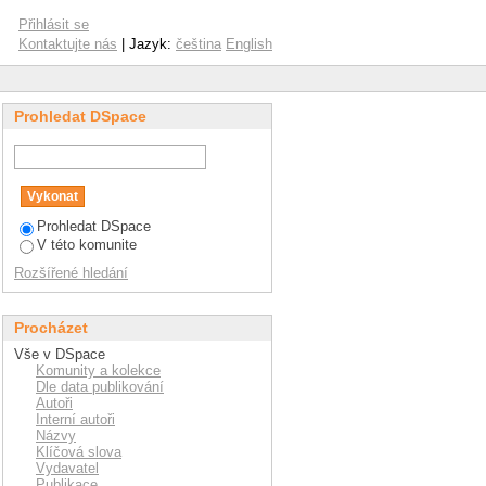
Přihlásit se
Kontaktujte nás
| Jazyk:
čeština
English
Prohledat DSpace
Prohledat DSpace
V této komunite
Rozšířené hledání
Procházet
Vše v DSpace
Komunity a kolekce
Dle data publikování
Autoři
Interní autoři
Názvy
Klíčová slova
Vydavatel
Publikace