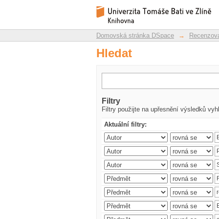
Hledat
Repozitář DSpace/Manakin
Domovská stránka DSpace
→
Recenzova
Hledat
Filtry
Filtry použijte na upřesnění výsledků vyh
Aktuální filtry: