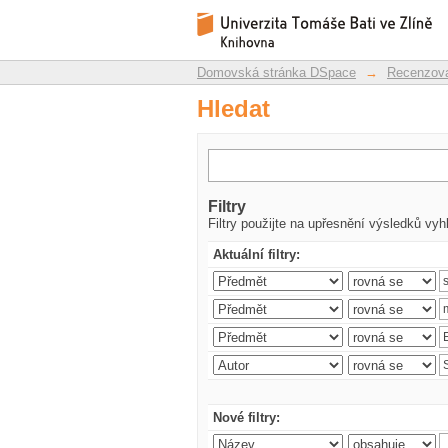
Hledat
Repozitář DSpace/Manakin
Domovská stránka DSpace
→
Recenzova
Hledat
Filtry
Filtry použijte na upřesnění výsledků vyh
Aktuální filtry:
Nové filtry: