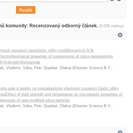
amů komunity: Recenzovaný odborný článek.
(0.028 vteřiny)
stnosti suspenzí nanočástic siliky modifikovaných N,N-
ctrorheological properties of suspensions of silica nanoparticles
 N,N-dimethylformamide
ek, Vladimír
;
Sáha, Petr
;
Quadrat, Otakar
(
Elsevier Science B.V.
,
ckého pole a teploty na viskoelastické vlastnosti suspenzí částic siliky
uEffect of field strength and temperature on viscoelastic properties of
pensions of urea modified silica particles
ek, Vladimír
;
Sáha, Petr
;
Quadrat, Otakar
(
Elsevier Science B.V.
,