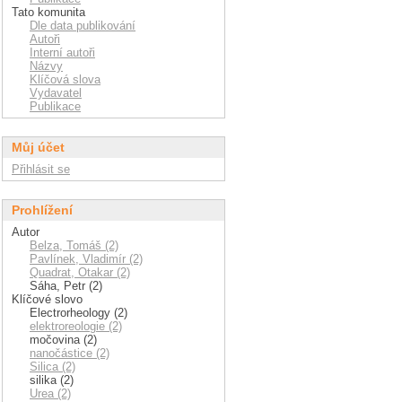
Tato komunita
Dle data publikování
Autoři
Interní autoři
Názvy
Klíčová slova
Vydavatel
Publikace
Můj účet
Přihlásit se
Prohlížení
Autor
Belza, Tomáš (2)
Pavlínek, Vladimír (2)
Quadrat, Otakar (2)
Sáha, Petr (2)
Klíčové slovo
Electrorheology (2)
elektroreologie (2)
močovina (2)
nanočástice (2)
Silica (2)
silika (2)
Urea (2)