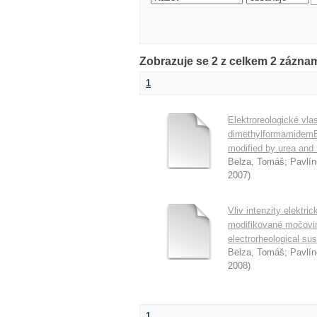
Zobrazuje se 2 z celkem 2 zázn
1
Elektroreologické vla
dimethylformamidemEle
modified by urea and
Belza, Tomáš
;
Pavlín
2007
)
Vliv intenzity elektri
modifikované močovino
electrorheological sus
Belza, Tomáš
;
Pavlín
2008
)
1