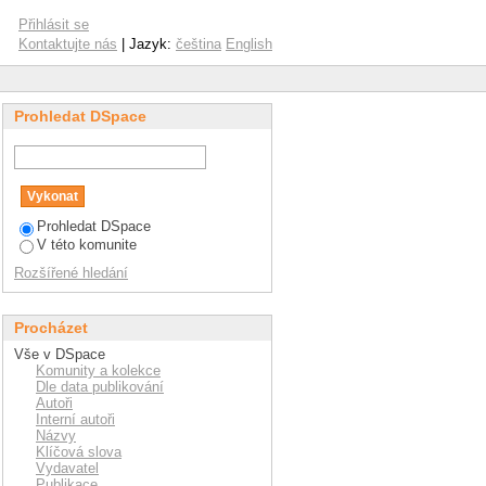
Přihlásit se
Kontaktujte nás
| Jazyk:
čeština
English
Prohledat DSpace
Prohledat DSpace
V této komunite
Rozšířené hledání
Procházet
Vše v DSpace
Komunity a kolekce
Dle data publikování
Autoři
Interní autoři
Názvy
Klíčová slova
Vydavatel
Publikace