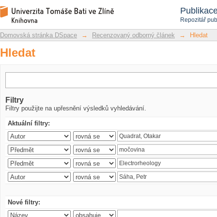
Hledat
Repozitář DSpace/Manakin
Publikac
Repozitář pub
Domovská stránka DSpace
→
Recenzovaný odborný článek
→
Hledat
Hledat
Filtry
Filtry použijte na upřesnění výsledků vyhledávání.
Aktuální filtry:
Nové filtry: