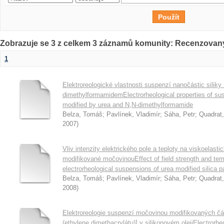
Zobrazuje se 3 z celkem 3 záznamů komunity: Recenzovan
1
Elektroreologické vlastnosti suspenzí nanočástic silik
dimethylformamidemElectrorheological properties of sus
modified by urea and N,N-dimethylformamide
Belza, Tomáš
;
Pavlínek, Vladimír
;
Sáha, Petr
;
Quadrat,
2007
)
Vliv intenzity elektrického pole a teploty na viskoelasti
modifikované močovinouEffect of field strength and temp
electrorheological suspensions of urea modified silica pa
Belza, Tomáš
;
Pavlínek, Vladimír
;
Sáha, Petr
;
Quadrat,
2008
)
Elektroreologie suspenzí močovinou modifikovaných část
(ethylene dimethacrylátu)] v silikonovém olejiElectrorhe