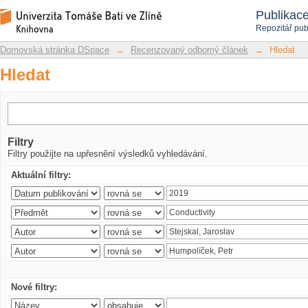
Hledat
Repozitář DSpace/Manakin
Publikac
Repozitář pub
Domovská stránka DSpace
→
Recenzovaný odborný článek
→
Hledat
Hledat
Filtry
Filtry použijte na upřesnění výsledků vyhledávání.
Aktuální filtry:
Nové filtry: