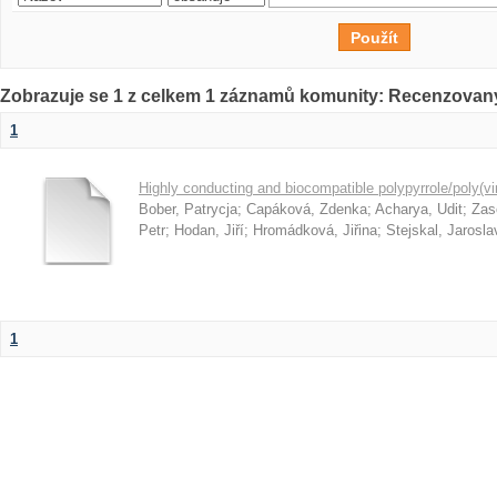
Zobrazuje se 1 z celkem 1 záznamů komunity: Recenzovan
1
Highly conducting and biocompatible polypyrrole/poly(vi
Bober, Patrycja
;
Capáková, Zdenka
;
Acharya, Udit
;
Zas
Petr
;
Hodan, Jiří
;
Hromádková, Jiřina
;
Stejskal, Jarosla
1