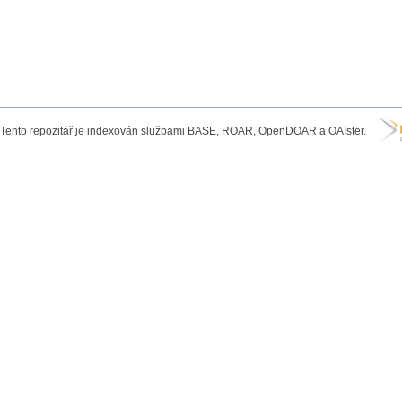
Tento repozitář je indexován službami BASE, ROAR, OpenDOAR a OAIster.