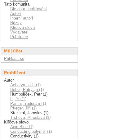
Tato komunita
Dle data publikování
Autoři
Interní autoři
Názvy
Klíčová slova
Vydavatel
Publikace
Můj účet
Přihlásit se
Prohlížení
Autor
Acharya, Udit (1)
Bober, Patrycja (1)
Humpolíček, Petr (1)
Li, Yu (1)
Panthi, Yaduram (1)
Pfleger, Jiří (1)
Stejskal, Jaroslav (1)
Trchová, Miroslava (1)
Klíčové slovo
Acid Blue (1)
Conducting polymer (1)
Conductivity (1)