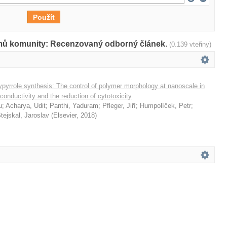
amů komunity: Recenzovaný odborný článek.
(0.139 vteřiny)
ypyrrole synthesis: The control of polymer morphology at nanoscale in
conductivity and the reduction of cytotoxicity
u
;
Acharya, Udit
;
Panthi, Yaduram
;
Pfleger, Jiří
;
Humpolíček, Petr
;
tejskal, Jaroslav
(
Elsevier
,
2018
)