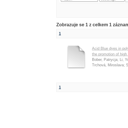
Zobrazuje se 1 z celkem 1 zázn
1
Acid Blue dyes in pol
the promotion of high 
Bober, Patrycja
;
Li, Y
Trchová, Miroslava
;
S
1