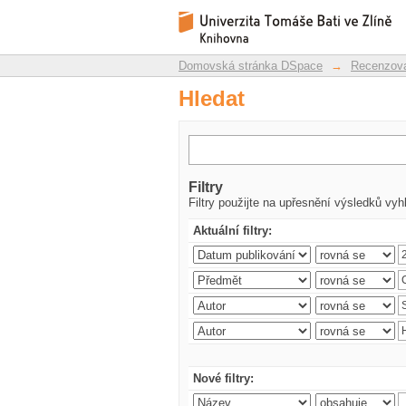
Hledat
Repozitář DSpace/Manakin
Domovská stránka DSpace
→
Recenzova
Hledat
Filtry
Filtry použijte na upřesnění výsledků vyh
Aktuální filtry:
Nové filtry: