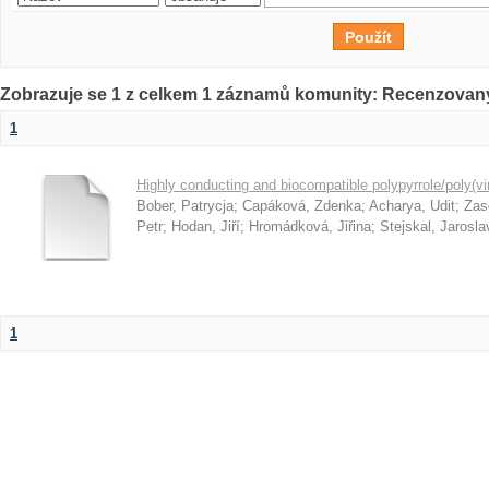
Zobrazuje se 1 z celkem 1 záznamů komunity: Recenzovan
1
Highly conducting and biocompatible polypyrrole/poly(vi
Bober, Patrycja
;
Capáková, Zdenka
;
Acharya, Udit
;
Zas
Petr
;
Hodan, Jiří
;
Hromádková, Jiřina
;
Stejskal, Jarosla
1