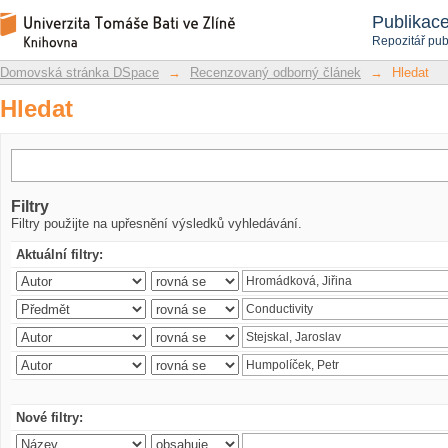
Hledat
Repozitář DSpace/Manakin
Publikac
Repozitář pub
Domovská stránka DSpace
→
Recenzovaný odborný článek
→
Hledat
Hledat
Filtry
Filtry použijte na upřesnění výsledků vyhledávání.
Aktuální filtry:
Nové filtry: