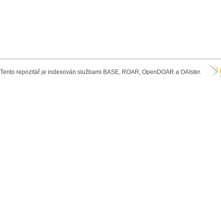
Tento repozitář je indexován službami BASE, ROAR, OpenDOAR a OAIster.