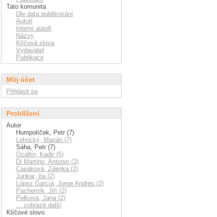
Tato komunita
Dle data publikování
Autoři
Interní autoři
Názvy
Klíčová slova
Vydavatel
Publikace
Můj účet
Přihlásit se
Prohlížení
Autor
Humpolíček, Petr (7)
Lehocký, Marián (7)
Sáha, Petr (7)
Özaltin, Kadir (5)
Di Martino, Antonio (3)
Capáková, Zdenka (2)
Junkar, Ita (2)
López García, Jorge Andrés (2)
Pacherník, Jiří (2)
Pelková, Jana (2)
... zobrazit další
Klíčové slovo