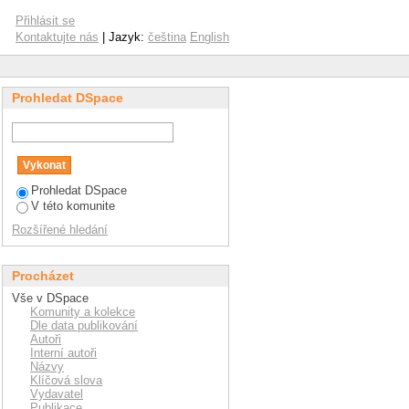
Přihlásit se
Kontaktujte nás
| Jazyk:
čeština
English
Prohledat DSpace
Prohledat DSpace
V této komunite
Rozšířené hledání
Procházet
Vše v DSpace
Komunity a kolekce
Dle data publikování
Autoři
Interní autoři
Názvy
Klíčová slova
Vydavatel
Publikace