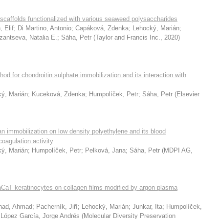
scaffolds functionalized with various seaweed polysaccharides
, Elif
;
Di Martino, Antonio
;
Capáková, Zdenka
;
Lehocký, Marián
;
zantseva, Natalia E.
;
Sáha, Petr
(
Taylor and Francis Inc.
,
2020
)
od for chondroitin sulphate immobilization and its interaction with
ý, Marián
;
Kuceková, Zdenka
;
Humpolíček, Petr
;
Sáha, Petr
(
Elsevier
an immobilization on low density polyethylene and its blood
coagulation activity
ý, Marián
;
Humpolíček, Petr
;
Pelková, Jana
;
Sáha, Petr
(
MDPI AG
,
 HaCaT keratinocytes on collagen films modified by argon plasma
had, Ahmad
;
Pacherník, Jiří
;
Lehocký, Marián
;
Junkar, Ita
;
Humpolíček,
;
López García, Jorge Andrés
(
Molecular Diversity Preservation