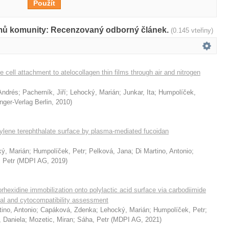
amů komunity: Recenzovaný odborný článek.
(0.145 vteřiny)
 cell attachment to atelocollagen thin films through air and nitrogen
Andrés
;
Pacherník, Jiří
;
Lehocký, Marián
;
Junkar, Ita
;
Humpolíček,
nger-Verlag Berlin
,
2010
)
ylene terephthalate surface by plasma-mediated fucoidan
ý, Marián
;
Humpolíček, Petr
;
Pelková, Jana
;
Di Martino, Antonio
;
 Petr
(
MDPI AG
,
2019
)
hexidine immobilization onto polylactic acid surface via carbodiimide
ial and cytocompatibility assessment
tino, Antonio
;
Capáková, Zdenka
;
Lehocký, Marián
;
Humpolíček, Petr
;
, Daniela
;
Mozetic, Miran
;
Sáha, Petr
(
MDPI AG
,
2021
)