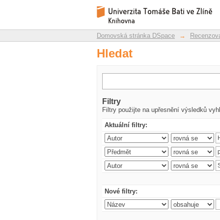
Hledat
Repozitář DSpace/Manakin
Domovská stránka DSpace
→
Recenzova
Hledat
Filtry
Filtry použijte na upřesnění výsledků vyh
Aktuální filtry:
Nové filtry: