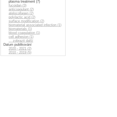
plasma treatment (7)
fucoidan (3)
anticoagulant (2)
atelocollagen (2)
polylactic acid (2)
surface modification (2)
biomaterial associated infection (1)
biomaterials (1)
blood coagulation (1)
cell adhesion (1)
... zobrazit další
Datum publikování
2020 - 2021 (2)
2010 - 2019 (5)