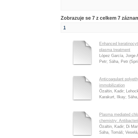
Zobrazuje se 7 z celkem 7 zázn
1
Enhanced keratinocyte
plasma treatment
López García, Jorge 
Petr
;
Sáha, Petr
(
Spri
Anticoagulant polyeth
immobilization
Özaltin, Kadir
;
Lehock
Karakurt, Ilkay
;
Sáha,
Plasma mediated chlor
chemistry: Antibacter
Özaltin, Kadir
;
Di Mar
Sáha, Tomáš
;
Veselá