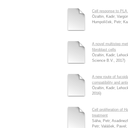
Cell response to PLA 
Özaltin, Kadir
;
Vargün
Humpolíček, Petr
;
Ka
A novel multistep meth
fibroblast cells
Özaltin, Kadir
;
Lehock
Science B.V.
,
2017
)
A new route of fucoid
compatibility and anti
Özaltin, Kadir
;
Lehock
2016
)
Cell proliferation of
treatment
Sáha, Petr
;
Asadinez
Petr
;
Valášek, Pavel